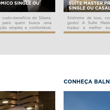
MICO SINGLE OU
SUÍTE MASTER PR
SINGLE OU CASA
 custo-benefício do Sibara.
Sinônimo de luxo, c
o para quem busca uma
gosto! A Suíte Mast
ão simples e confortável.
traduz a melhor ex
ação na configuração e
acomodações do Hotel
ição de ambientes dos
projetada nos mínim
tos de...
possui estrutura amp
alto padr&ati...
CONHEÇA BALN