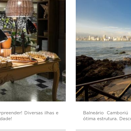
preender! Diversas ilhas e
Balneário Camboriú 
idade!
ótima estrutura. Desc