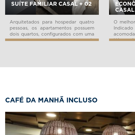
SUÍTE FAMILIAR CASAL + 02
ECONÔ
CASAL
Arquitetados para hospedar quatro
O melhor
pessoas, os apartamentos possuem
Indicad
dois quartos, configurados com uma
acomodaç
cama de casal e duas camas de
Há vari
solteiro, incluindo sala e micro-
dispos
ondas. Esta categoria de
apartamen
apartamento pode hospedar um 5º
hospede no sof&aac...
CAFÉ DA MANHÃ INCLUSO