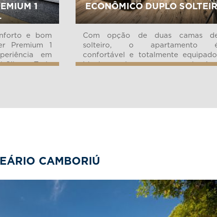
EMIUM 1
ECONÔMICO DUPLO SOLTEI
L
onforto e bom
Com opção de duas camas d
er Premium 1
solteiro, o apartamento 
periência em
confortável e totalmente equipado
 Sibara. Toda
ideal para duas pessoas que deseja
os detalhes,
hospedar-se no mesmo quarto. 
la e itens de
modelo econômico é o apartament
com o melhor cus...
EÁRIO CAMBORIÚ