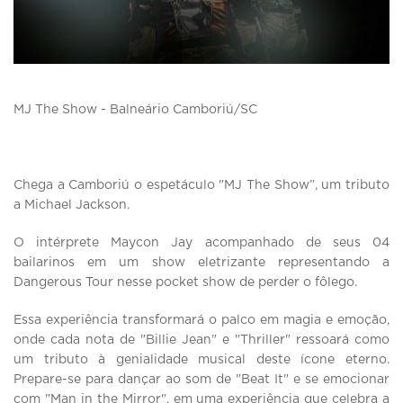
MJ The Show - Balneário Camboriú/SC
Chega a Camboriú o espetáculo "MJ The Show”, um tributo
a Michael Jackson.
O intérprete Maycon Jay acompanhado de seus 04
bailarinos em um show eletrizante representando a
Dangerous Tour nesse pocket show de perder o fôlego.
Essa experiência transformará o palco em magia e emoção,
onde cada nota de "Billie Jean" e "Thriller" ressoará como
um tributo à genialidade musical deste ícone eterno.
Prepare-se para dançar ao som de "Beat It" e se emocionar
com "Man in the Mirror", em uma experiência que celebra a