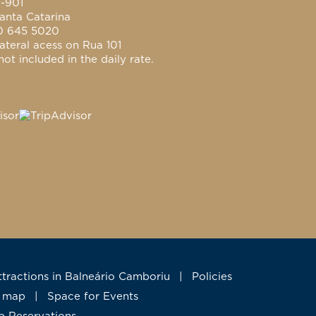
0-901
anta Catarina
0 645 5020
ateral acess on Rua 101
ot included in the daily rate.
Attractions in Balneário Camboriu
|
Policies
te map
|
Space for Events