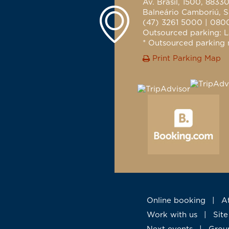
Av. Brasil, 1500, 8833
Balneário Camboriú, S
(47) 3261 5000 | 080
Outsourced parking: L
* Outsourced parking n
Print Parking Map
Online booking
|
Work with us
|
Si