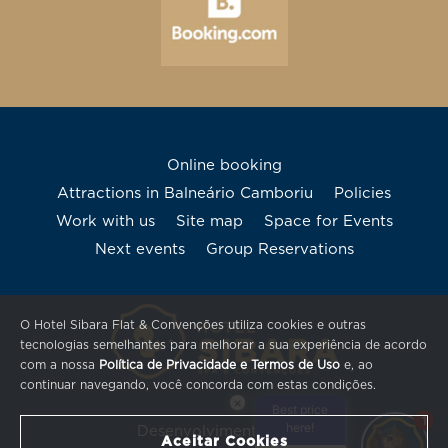
Online booking
Attractions in Balneário Camboriu
Policies
Work with us
Site map
Space for Events
Next events
Group Reservations
O Hotel Sibara Flat & Convenções utiliza cookies e outras
tecnologias semelhantes para melhorar a sua experiência de acordo
com a nossa
Política de Privacidade e Termos de Uso
e, ao
continuar navegando, você concorda com estas condições.
×
Best price
1
here!
Desenvolvimento Quax
Aceitar Cookies