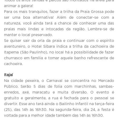
Todos os anos tendas e palcos são montados na areia para
animar a galera!
Para os mais tranquilos, fazer a trilha da Praia Grossa pode
ser uma boa alternativa! Além de conectar-se com a
natureza, você ainda terá a chance de conhecer uma das
praias mais lindas e intocadas da região. Lembre-se de
manter o local preservado.
Se quiser sair da orla da praia e continuar com o espírito
aventureiro, o Hotel Sibara indica a trilha da cachoeira de
Itapema (São Paulinho), no local há a possibilidade de fazer
churrasco em família e tomar aquele banho refrescante de
cachoeira.
Itajaí
Na cidade pexeira, o Carnaval se concentra no Mercado
Público. Serão 5 dias de folia com marchinhas, sambas-
enredos, axé, maracatu e muita diversão. O evento é
gratuito e geralmente, a rua é fechada para o pessoal se
divertir. Esse ano terá ainda o Bailinho Infantil na terça-feira
(25), das 14h às 16h30. Na segunda-feira, dia 24, a festa é
voltada para a melhor idade também das 14h às 16h30.