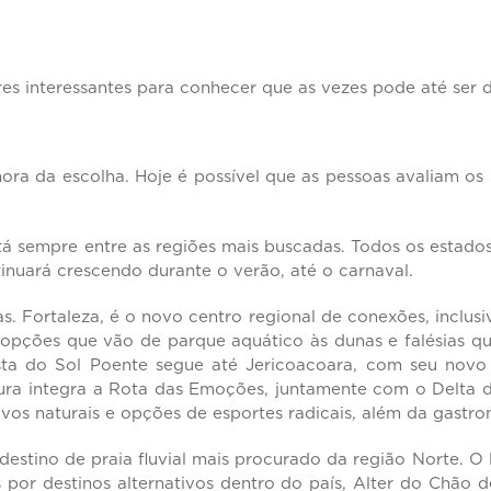
s interessantes para conhecer que as vezes pode até ser dif
ora da escolha. Hoje é possível que as pessoas avaliam os
 sempre entre as regiões mais buscadas. Todos os estados 
tinuará crescendo durante o verão, até o carnaval.
. Fortaleza, é o novo centro regional de conexões, inclusi
m opções que vão de parque aquático às dunas e falésias 
Costa do Sol Poente segue até Jericoacoara, com seu no
tura integra a Rota das Emoções, juntamente com o Delta 
tivos naturais e opções de esportes radicais, além da gastr
destino de praia fluvial mais procurado da região Norte. O
as por destinos alternativos dentro do país, Alter do Chã