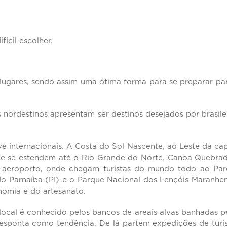
ícil escolher.
 lugares, sendo assim uma ótima forma para se preparar pa
nordestinos apresentam ser destinos desejados por brasile
ve internacionais. A Costa do Sol Nascente, ao Leste da cap
que se estendem até o Rio Grande do Norte. Canoa Quebra
vo aeroporto, onde chegam turistas do mundo todo ao Pa
do Parnaíba (PI) e o Parque Nacional dos Lençóis Maranhe
onomia e do artesanato.
 local é conhecido pelos bancos de areais alvas banhadas p
o desponta como tendência. De lá partem expedições de tur