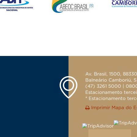
Av. Brasil, 1500, 8833
Balneário Camboriú, S
(47) 3261 5000 | 080
Estacionamento terceir
* Estacionamento terce
Imprimir Mapa do E