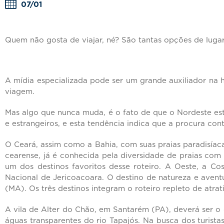
07/01
Quem não gosta de viajar, né? São tantas opções de lugare
A mídia especializada pode ser um grande auxiliador na h
viagem.
Mas algo que nunca muda, é o fato de que o Nordeste está
e estrangeiros, e esta tendência indica que a procura con
O Ceará, assim como a Bahia, com suas praias paradisíacas
cearense, já é conhecida pela diversidade de praias co
um dos destinos favoritos desse roteiro. A Oeste, a 
Nacional de Jericoacoara. O destino de natureza e aven
(MA). Os três destinos integram o roteiro repleto de atra
A vila de Alter do Chão, em Santarém (PA), deverá ser o 
águas transparentes do rio Tapajós. Na busca dos turist