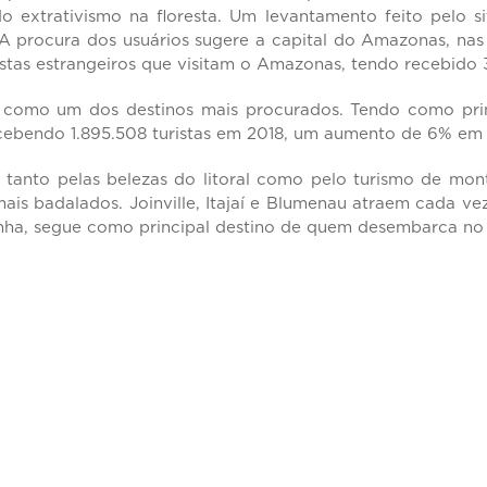
o extrativismo na floresta. Um levantamento feito pelo 
s. A procura dos usuários sugere a capital do Amazonas, n
ristas estrangeiros que visitam o Amazonas, tendo recebido 
como um dos destinos mais procurados. Tendo como princi
ebendo 1.895.508 turistas em 2018, um aumento de 6% em r
ul, tanto pelas belezas do litoral como pelo turismo de mo
ais badalados. Joinville, Itajaí e Blumenau atraem cada vez
nha, segue como principal destino de quem desembarca no