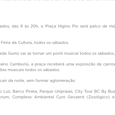
dos, das 9 às 20h, a Praça Higino Pio será palco de músic
l Feira da Cultura, todos os sábados.
da Gumz vai se tornar um point musical todos os sábados, 
eário Camboriú, a praça receberá uma exposição de carros 
ções musicais todos os sábados.
 cair da noite, sem formar aglomeração
to Luz, Barco Pirata, Parque Unipraias, City Tour BC By Bu
arium, Complexo Ambiental Cyro Gevaerd (Zoológico) e