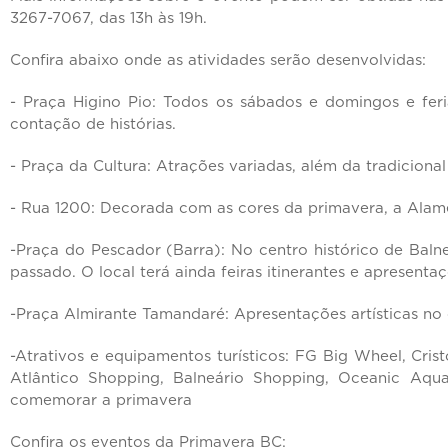
3267-7067, das 13h às 19h.
Confira abaixo onde as atividades serão desenvolvidas:
- Praça Higino Pio: Todos os sábados e domingos e feria
contação de histórias.
- Praça da Cultura: Atrações variadas, além da tradiciona
- Rua 1200: Decorada com as cores da primavera, a Alame
-Praça do Pescador (Barra): No centro histórico de Baln
passado. O local terá ainda feiras itinerantes e apresenta
-Praça Almirante Tamandaré: Apresentações artísticas no
-Atrativos e equipamentos turísticos: FG Big Wheel, Cris
Atlântico Shopping, Balneário Shopping, Oceanic Aqu
comemorar a primavera
Confira os eventos da Primavera BC: