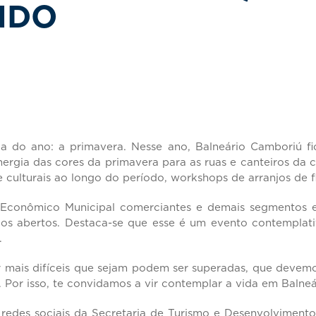
NDO
a do ano: a primavera. Nesse ano, Balneário Camboriú fi
rgia das cores da primavera para as ruas e canteiros da c
e culturais ao longo do período, workshops de arranjos de f
 Econômico Municipal comerciantes e demais segmentos e
raços abertos. Destaca-se que esse é um evento contempla
.
 mais difíceis que sejam podem ser superadas, que devemo
e. Por isso, te convidamos a vir contemplar a vida em Baln
 redes sociais da Secretaria de Turismo e Desenvolvimen