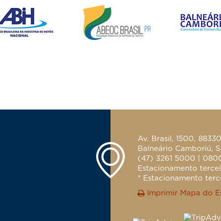
Av. Brasil, 1500, 8833
Balneário Camboriú, S
(47) 3261 5000 | 080
Estacionamento terceir
* Estacionamento terce
Imprimir Mapa do E