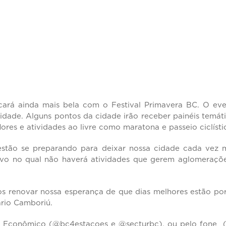
cará ainda mais bela com o Festival Primavera BC. O ev
idade. Alguns pontos da cidade irão receber painéis temát
lores e atividades ao livre como maratona e passeio ciclíst
stão se preparando para deixar nossa cidade cada vez 
tivo no qual não haverá atividades que gerem aglomeraçõ
s renovar nossa esperança de que dias melhores estão por
eário Camboriú.
to Econômico (@bc4estacoes e @secturbc), ou pelo fone 