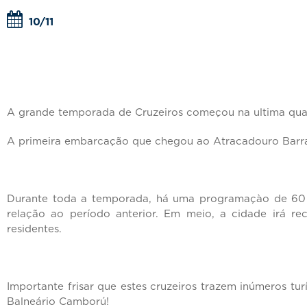
10/11
A grande temporada de Cruzeiros começou na ultima quart
A primeira embarcação que chegou ao Atracadouro Barra S
Durante toda a temporada, há uma programaçào de 60 es
relação ao período anterior. Em meio, a cidade irá r
residentes.
Importante frisar que estes cruzeiros trazem inúmeros tu
Balneário Camború!