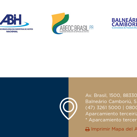
Av. Brasil, 1500, 8833
Balneário Camboriú, S
(47) 3261 5000 | 080
Aparcamiento terceiriz
* Aparcamiento terceri
Imprimir Mapa del 