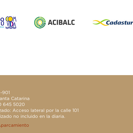
0-901
anta Catarina
0 645 5020
ado: Acceso lateral por la calle 101
zado no incluido en la diaria.
Aparcamiento